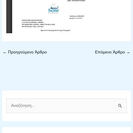
←
Προηγούμενο Άρθρο
Επόμενο Άρθρο
→
Α
ν
α
ζ