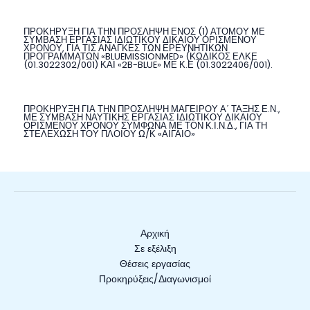
ΠΡΟΚΗΡΥΞΗ ΓΙΑ ΤΗΝ ΠΡΟΣΛΗΨΗ ΕΝΟΣ (1) ΑΤΟΜΟΥ ΜΕ
ΣΥΜΒΑΣΗ ΕΡΓΑΣΙΑΣ ΙΔΙΩΤΙΚΟΥ ΔΙΚΑΙΟΥ ΟΡΙΣΜΕΝΟΥ
ΧΡΟΝΟΥ, ΓΙΑ ΤΙΣ ΑΝΑΓΚΕΣ ΤΩΝ ΕΡΕΥΝΗΤΙΚΩΝ
ΠΡΟΓΡΑΜΜΑΤΩΝ «BLUEMISSIONMED» (ΚΩΔΙΚΟΣ ΕΛΚΕ
(01.3022302/001) ΚΑΙ «2B-BLUE» ΜΕ Κ.Ε (01.3022406/001).
ΠΡΟΚΗΡΥΞΗ ΓΙΑ ΤΗΝ ΠΡΟΣΛΗΨΗ ΜΑΓΕΙΡΟΥ Α΄ ΤΑΞΗΣ Ε.Ν.,
ΜΕ ΣΥΜΒΑΣΗ ΝΑΥΤΙΚΗΣ ΕΡΓΑΣΙΑΣ ΙΔΙΩΤΙΚΟΥ ΔΙΚΑΙΟΥ
ΟΡΙΣΜΕΝΟΥ ΧΡΟΝΟΥ ΣΥΜΦΩΝΑ ΜΕ ΤΟΝ Κ.Ι.Ν.Δ., ΓΙΑ ΤΗ
ΣΤΕΛΕΧΩΣΗ ΤΟΥ ΠΛΟΙΟΥ Ω/Κ «ΑΙΓΑΙΟ»
Αρχική
Σε εξέλιξη
Θέσεις εργασίας
Προκηρύξεις/Διαγωνισμοί