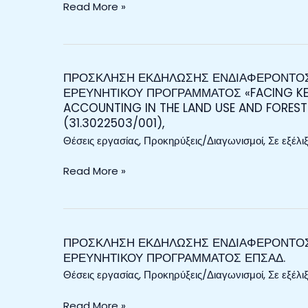
Read More »
ΣΤΟ
ΠΛΑΙΣΙΟ
ΤΟΥ
ΕΡΕΥΝΗΤΙΚΟΥ
ΠΡΟΣΚΛΗΣΗ ΕΚΔΗΛΩΣΗΣ ΕΝΔΙΑΦΕΡΟΝΤΟΣ 
ΠΡΟΣΚΛΗΣΗ
ΠΡΟΓΡΑΜΜΑΤΟΣ
ΕΡΕΥΝΗΤΙΚΟΥ ΠΡΟΓΡΑΜΜΑΤΟΣ «FACING KE
ΕΚΔΗΛΩΣΗΣ
«FACING
ACCOUNTING IN THE LAND USE AND FORESTR
ΕΝΔΙΑΦΕΡΟΝΤΟΣ
KEY
(31.3022503/001),
ΓΙΑ
CHALLENGES
Θέσεις εργασίας
,
Προκηρύξεις/Διαγωνισμοί
,
Σε εξέλι
ΑΝΑΘΕΣΗ
IN
ΕΡΓΟΥ
GREENHOUSE
Read More »
ΣΤΟ
GAS
ΠΛΑΙΣΙΟ
ACCOUNTING
ΤΟΥ
IN
ΕΡΕΥΝΗΤΙΚΟΥ
THE
ΠΡΟΣΚΛΗΣΗ ΕΚΔΗΛΩΣΗΣ ΕΝΔΙΑΦΕΡΟΝΤΟΣ 
ΠΡΟΣΚΛΗΣΗ
ΠΡΟΓΡΑΜΜΑΤΟΣ
LAND
ΕΡΕΥΝΗΤΙΚΟΥ ΠΡΟΓΡΑΜΜΑΤΟΣ ΕΠΣΑΔ.
ΕΚΔΗΛΩΣΗΣ
«FACING
USE
Θέσεις εργασίας
,
Προκηρύξεις/Διαγωνισμοί
,
Σε εξέλι
ΕΝΔΙΑΦΕΡΟΝΤΟΣ
KEY
AND
ΓΙΑ
CHALLENGES
FORESTRY
Read More »