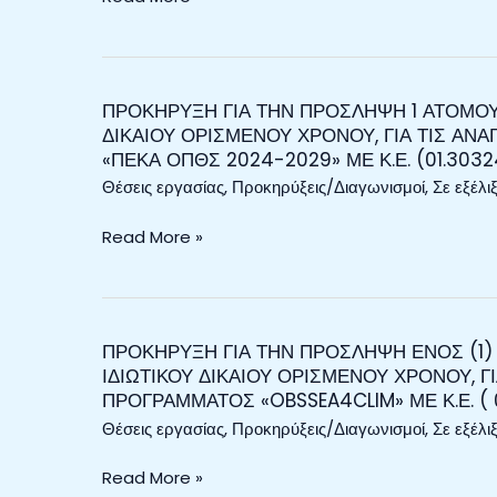
ΑΝΑΘΕΣΗ
IN
SECTOR
ΕΡΓΟΥ
GREENHOUSE
(LIFE
ΣΤΟ
GAS
LULUCF
ΠΛΑΙΣΙΟ
ACCOUNTING
ATLAS)»
ΤΟΥ
IN
ΜΕ
ΠΡΟΚΗΡΥΞΗ ΓΙΑ ΤΗΝ ΠΡΟΣΛΗΨΗ 1 ΑΤΟΜΟΥ
ΠΡΟΚΗΡΥΞΗ
ΕΡΕΥΝΗΤΙΚΟΥ
ΔΙΚΑΙΟΥ ΟΡΙΣΜΕΝΟΥ ΧΡΟΝΟΥ, ΓΙΑ ΤΙΣ Α
THE
Κ.Ε
ΓΙΑ
«ΠΕΚΑ ΟΠΘΣ 2024-2029» ΜΕ Κ.Ε. (01.3032
ΠΡΟΓΡΑΜΜΑΤΟΣ
LAND
(31.3022503/001),
ΤΗΝ
ΕΠΣΑΔ.
USE
Θέσεις εργασίας
,
Προκηρύξεις/Διαγωνισμοί
,
Σε εξέλι
ΠΡΟΣΛΗΨΗ
AND
1
Read More »
FORESTRY
ΑΤΟΜΟΥ
SECTOR
ΜΕ
(LIFE
ΣΥΜΒΑΣΗ
LULUCF
ΕΡΓΑΣΙΑΣ
ATLAS)»
ΙΔΙΩΤΙΚΟΥ
ΠΡΟΚΗΡΥΞΗ ΓΙΑ ΤΗΝ ΠΡΟΣΛΗΨΗ ΕΝΟΣ (1)
ΠΡΟΚΗΡΥΞΗ
ΜΕ
ΙΔΙΩΤΙΚΟΥ ΔΙΚΑΙΟΥ ΟΡΙΣΜΕΝΟΥ ΧΡΟΝΟΥ, Γ
ΔΙΚΑΙΟΥ
ΓΙΑ
ΠΡΟΓΡΑΜΜΑΤΟΣ «OBSSEA4CLIM» ΜΕ Κ.Ε. ( 0
Κ.Ε
ΟΡΙΣΜΕΝΟΥ
ΤΗΝ
(31.3022503/001),
Θέσεις εργασίας
,
Προκηρύξεις/Διαγωνισμοί
,
Σε εξέλι
ΧΡΟΝΟΥ,
ΠΡΟΣΛΗΨΗ
ΓΙΑ
ΕΝΟΣ
Read More »
ΤΙΣ
(1)