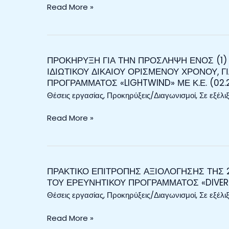
Read More »
ΤΟΥ
ΜΕ
ΕΡΕΥΝΗΤΙΚΟΥ
ΣΥΜΒΑΣΗ
ΠΡΟΓΡΑΜΜΑΤΟΣ
ΕΡΓΑΣΙΑΣ
«DIVERSIFY4FUTURE»
ΙΔΙΩΤΙΚΟΥ
ΠΡΟΚΗΡΥΞΗ ΓΙΑ ΤΗΝ ΠΡΟΣΛΗΨΗ ΕΝΟΣ (1)
ΠΡΟΚΗΡΥΞΗ
ΜΕ
ΔΙΚΑΙΟΥ
ΙΔΙΩΤΙΚΟΥ ΔΙΚΑΙΟΥ ΟΡΙΣΜΕΝΟΥ ΧΡΟΝΟΥ, Γ
ΓΙΑ
Κ.Ε.
ΟΡΙΣΜΕΝΟΥ
ΠΡΟΓΡΑΜΜΑΤΟΣ «LIGHTWIND» ΜΕ Κ.Ε. (02.2
ΤΗΝ
(03.6022601/001).
ΧΡΟΝΟΥ,
Θέσεις εργασίας
,
Προκηρύξεις/Διαγωνισμοί
,
Σε εξέλι
ΠΡΟΣΛΗΨΗ
ΓΙΑ
ΕΝΟΣ
ΤΙΣ
Read More »
(1)
ΑΝΑΓΚΕΣ
ΑΤΟΜΟΥ
ΤΟΥ
ΜΕ
ΕΡΕΥΝΗΤΙΚΟΥ
ΣΥΜΒΑΣΗ
ΠΡΟΓΡΑΜΜΑΤΟΣ
ΕΡΓΑΣΙΑΣ
ΠΡΑΚΤΙΚΟ ΕΠΙΤΡΟΠΗΣ ΑΞΙΟΛΟΓΗΣΗΣ ΤΗΣ 2
ΠΡΑΚΤΙΚΟ
«ΠΑΡΑΚΟΛΟΥΘΗΣΗ
ΤΟΥ ΕΡΕΥΝΗΤΙΚΟΥ ΠΡΟΓΡΑΜΜΑΤΟΣ «DIVER
ΙΔΙΩΤΙΚΟΥ
ΕΠΙΤΡΟΠΗΣ
ΒΕΝΘΙΚΩΝ
ΔΙΚΑΙΟΥ
Θέσεις εργασίας
,
Προκηρύξεις/Διαγωνισμοί
,
Σε εξέλι
ΑΞΙΟΛΟΓΗΣΗΣ
ΒΙΟΚΟΙΝΩΝΙΩΝ
ΟΡΙΣΜΕΝΟΥ
ΤΗΣ
ΤΟΥ
Read More »
ΧΡΟΝΟΥ,
20043/6308/03.08.2026
ΟΡΜΟΥ