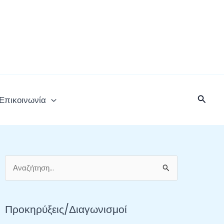
Αναζή
Επικοινωνία
Α
ν
α
Προκηρύξεις/Διαγωνισμοί
ζ