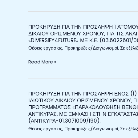
ΑΝΑΓΚΕΣ
ΑΤΟΜΟΥ
ΤΟΥ
ΜΕ
ΕΡΕΥΝΗΤΙΚΟΥ
ΣΥΜΒΑΣΗ
ΠΡΟΓΡΑΜΜΑΤΟΣ
ΕΡΓΑΣΙΑΣ
ΠΡΟΚΗΡΥΞΗ ΓΙΑ ΤΗΝ ΠΡΟΣΛΗΨΗ 1 ΑΤΟΜΟΥ
ΠΡΟΚΗΡΥΞΗ
ΔΙΚΑΙΟΥ ΟΡΙΣΜΕΝΟΥ ΧΡΟΝΟΥ, ΓΙΑ ΤΙΣ Α
«ΠΕΚΑ
ΙΔΙΩΤΙΚΟΥ
ΓΙΑ
«DIVERSIFY4FUTURE» ΜΕ Κ.Ε. (03.6022601/00
ΟΠΘΣ
ΔΙΚΑΙΟΥ
ΤΗΝ
2024-
Θέσεις εργασίας
,
Προκηρύξεις/Διαγωνισμοί
,
Σε εξέλι
ΟΡΙΣΜΕΝΟΥ
ΠΡΟΣΛΗΨΗ
2029»
ΧΡΟΝΟΥ,
1
Read More »
ΜΕ
ΓΙΑ
ΑΤΟΜΟΥ
Κ.Ε.
ΤΙΣ
ΜΕ
(01.3032402/001).
ΑΝΑΓΚΕΣ
ΣΥΜΒΑΣΗ
ΤΟΥ
ΕΡΓΑΣΙΑΣ
ΕΡΕΥΝΗΤΙΚΟΥ
ΙΔΙΩΤΙΚΟΥ
ΠΡΟΚΗΡΥΞΗ ΓΙΑ ΤΗΝ ΠΡΟΣΛΗΨΗ ΕΝΟΣ (1)
ΠΡΟΚΗΡΥΞΗ
ΙΔΙΩΤΙΚΟΥ ΔΙΚΑΙΟΥ ΟΡΙΣΜΕΝΟΥ ΧΡΟΝΟΥ, Γ
ΠΡΟΓΡΑΜΜΑΤΟΣ
ΔΙΚΑΙΟΥ
ΓΙΑ
ΠΡΟΓΡΑΜΜΑΤΟΣ «ΠΑΡΑΚΟΛΟΥΘΗΣΗ ΒΕΝΘΙ
«OBSSEA4CLIM»
ΟΡΙΣΜΕΝΟΥ
ΤΗΝ
ΑΝΤΙΚΥΡΑΣ, ΜΕ ΕΜΦΑΣΗ ΣΤΗΝ ΕΓΚΑΤΑΣΤ
ΜΕ
ΧΡΟΝΟΥ,
ΠΡΟΣΛΗΨΗ
(ΑΝΤΙΚΥΡΑ-01.3071009/190).
Κ.Ε.
ΓΙΑ
ΕΝΟΣ
Θέσεις εργασίας
,
Προκηρύξεις/Διαγωνισμοί
,
Σε εξέλι
(
ΤΙΣ
(1)
01.3022401/001).
ΑΝΑΓΚΕΣ
ΑΤΟΜΟΥ