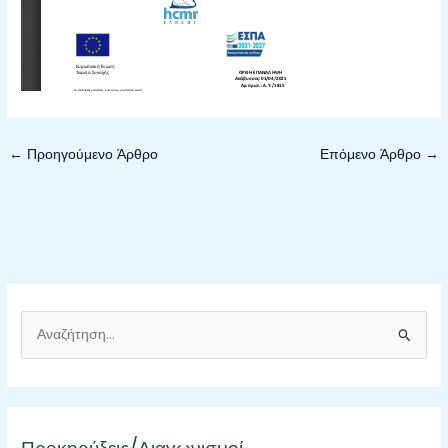
←
Προηγούμενο Άρθρο
Επόμενο Άρθρο
→
Α
ν
α
ζ
ή