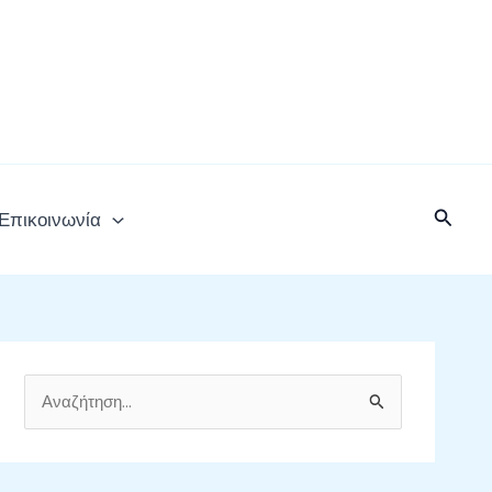
Αναζή
Επικοινωνία
Α
ν
α