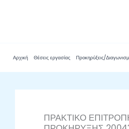
Μετάβαση
στο
περιεχόμενο
Αρχική
Θέσεις εργασίας
Προκηρύξεις/Διαγωνισμ
ΠΡΑΚΤΙΚΟ ΕΠΙΤΡΟΠ
ΠΡΟΚΗΡΥΞΗΣ 20043