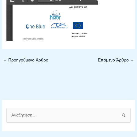
←
Προηγούμενο Άρθρο
Επόμενο Άρθρο
→
Α
ν
α