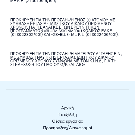
ΜΕ Κ.Ε. (31.3070901/190).
ΠΡΟΚΗΡΥΞΗ ΓΙΑ ΤΗΝ ΠΡΟΣΛΗΨΗ ΕΝΟΣ (1) ΑΤΟΜΟΥ ΜΕ
ΣΥΜΒΑΣΗ ΕΡΓΑΣΙΑΣ ΙΔΙΩΤΙΚΟΥ ΔΙΚΑΙΟΥ ΟΡΙΣΜΕΝΟΥ
ΧΡΟΝΟΥ, ΓΙΑ ΤΙΣ ΑΝΑΓΚΕΣ ΤΩΝ ΕΡΕΥΝΗΤΙΚΩΝ
ΠΡΟΓΡΑΜΜΑΤΩΝ «BLUEMISSIONMED» (ΚΩΔΙΚΟΣ ΕΛΚΕ
(01.3022302/001) ΚΑΙ «2B-BLUE» ΜΕ Κ.Ε (01.3022406/001).
ΠΡΟΚΗΡΥΞΗ ΓΙΑ ΤΗΝ ΠΡΟΣΛΗΨΗ ΜΑΓΕΙΡΟΥ Α΄ ΤΑΞΗΣ Ε.Ν.,
ΜΕ ΣΥΜΒΑΣΗ ΝΑΥΤΙΚΗΣ ΕΡΓΑΣΙΑΣ ΙΔΙΩΤΙΚΟΥ ΔΙΚΑΙΟΥ
ΟΡΙΣΜΕΝΟΥ ΧΡΟΝΟΥ ΣΥΜΦΩΝΑ ΜΕ ΤΟΝ Κ.Ι.Ν.Δ., ΓΙΑ ΤΗ
ΣΤΕΛΕΧΩΣΗ ΤΟΥ ΠΛΟΙΟΥ Ω/Κ «ΑΙΓΑΙΟ»
Αρχική
Σε εξέλιξη
Θέσεις εργασίας
Προκηρύξεις/Διαγωνισμοί