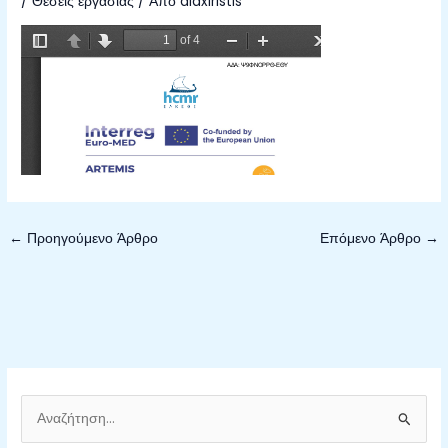
/
Θέσεις εργασίας
/ Από
diaxiristis
←
Προηγούμενο Άρθρο
Επόμενο Άρθρο
→
Α