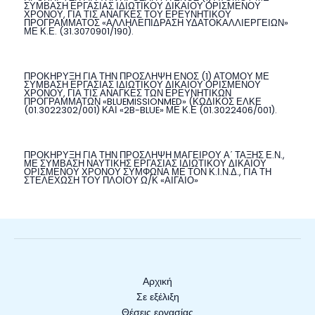
ΣΥΜΒΑΣΗ ΕΡΓΑΣΙΑΣ ΙΔΙΩΤΙΚΟΥ ΔΙΚΑΙΟΥ ΟΡΙΣΜΕΝΟΥ
ΧΡΟΝΟΥ, ΓΙΑ ΤΙΣ ΑΝΑΓΚΕΣ ΤΟΥ ΕΡΕΥΝΗΤΙΚΟΥ
ΠΡΟΓΡΑΜΜΑΤΟΣ «ΑΛΛΗΛΕΠΙΔΡΑΣΗ ΥΔΑΤΟΚΑΛΛΙΕΡΓΕΙΩΝ»
ΜΕ Κ.Ε. (31.3070901/190).
ΠΡΟΚΗΡΥΞΗ ΓΙΑ ΤΗΝ ΠΡΟΣΛΗΨΗ ΕΝΟΣ (1) ΑΤΟΜΟΥ ΜΕ
ΣΥΜΒΑΣΗ ΕΡΓΑΣΙΑΣ ΙΔΙΩΤΙΚΟΥ ΔΙΚΑΙΟΥ ΟΡΙΣΜΕΝΟΥ
ΧΡΟΝΟΥ, ΓΙΑ ΤΙΣ ΑΝΑΓΚΕΣ ΤΩΝ ΕΡΕΥΝΗΤΙΚΩΝ
ΠΡΟΓΡΑΜΜΑΤΩΝ «BLUEMISSIONMED» (ΚΩΔΙΚΟΣ ΕΛΚΕ
(01.3022302/001) ΚΑΙ «2B-BLUE» ΜΕ Κ.Ε (01.3022406/001).
ΠΡΟΚΗΡΥΞΗ ΓΙΑ ΤΗΝ ΠΡΟΣΛΗΨΗ ΜΑΓΕΙΡΟΥ Α΄ ΤΑΞΗΣ Ε.Ν.,
ΜΕ ΣΥΜΒΑΣΗ ΝΑΥΤΙΚΗΣ ΕΡΓΑΣΙΑΣ ΙΔΙΩΤΙΚΟΥ ΔΙΚΑΙΟΥ
ΟΡΙΣΜΕΝΟΥ ΧΡΟΝΟΥ ΣΥΜΦΩΝΑ ΜΕ ΤΟΝ Κ.Ι.Ν.Δ., ΓΙΑ ΤΗ
ΣΤΕΛΕΧΩΣΗ ΤΟΥ ΠΛΟΙΟΥ Ω/Κ «ΑΙΓΑΙΟ»
Αρχική
Σε εξέλιξη
Θέσεις εργασίας