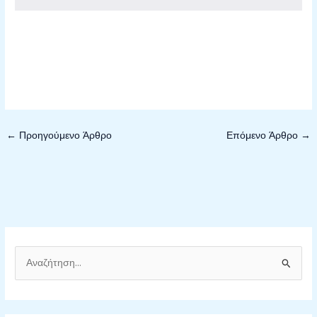
←
Προηγούμενο Άρθρο
Επόμενο Άρθρο
→
Α
ν
α