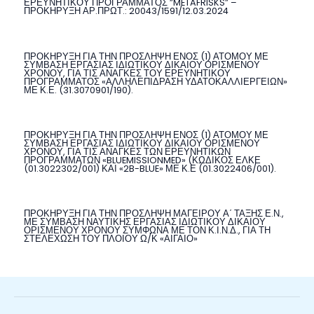
ΕΡΕΥΝΗΤΙΚΟΥ ΠΡΟΓΡΑΜΜΑΤΟΣ ”METAFRISKS” –
ΠΡΟΚΗΡΥΞΗ ΑΡ.ΠΡΩΤ.: 20043/1591/12.03.2024
ΠΡΟΚΗΡΥΞΗ ΓΙΑ ΤΗΝ ΠΡΟΣΛΗΨΗ ΕΝΟΣ (1) ΑΤΟΜΟΥ ΜΕ
ΣΥΜΒΑΣΗ ΕΡΓΑΣΙΑΣ ΙΔΙΩΤΙΚΟΥ ΔΙΚΑΙΟΥ ΟΡΙΣΜΕΝΟΥ
ΧΡΟΝΟΥ, ΓΙΑ ΤΙΣ ΑΝΑΓΚΕΣ ΤΟΥ ΕΡΕΥΝΗΤΙΚΟΥ
ΠΡΟΓΡΑΜΜΑΤΟΣ «ΑΛΛΗΛΕΠΙΔΡΑΣΗ ΥΔΑΤΟΚΑΛΛΙΕΡΓΕΙΩΝ»
ΜΕ Κ.Ε. (31.3070901/190).
ΠΡΟΚΗΡΥΞΗ ΓΙΑ ΤΗΝ ΠΡΟΣΛΗΨΗ ΕΝΟΣ (1) ΑΤΟΜΟΥ ΜΕ
ΣΥΜΒΑΣΗ ΕΡΓΑΣΙΑΣ ΙΔΙΩΤΙΚΟΥ ΔΙΚΑΙΟΥ ΟΡΙΣΜΕΝΟΥ
ΧΡΟΝΟΥ, ΓΙΑ ΤΙΣ ΑΝΑΓΚΕΣ ΤΩΝ ΕΡΕΥΝΗΤΙΚΩΝ
ΠΡΟΓΡΑΜΜΑΤΩΝ «BLUEMISSIONMED» (ΚΩΔΙΚΟΣ ΕΛΚΕ
(01.3022302/001) ΚΑΙ «2B-BLUE» ΜΕ Κ.Ε (01.3022406/001).
ΠΡΟΚΗΡΥΞΗ ΓΙΑ ΤΗΝ ΠΡΟΣΛΗΨΗ ΜΑΓΕΙΡΟΥ Α΄ ΤΑΞΗΣ Ε.Ν.,
ΜΕ ΣΥΜΒΑΣΗ ΝΑΥΤΙΚΗΣ ΕΡΓΑΣΙΑΣ ΙΔΙΩΤΙΚΟΥ ΔΙΚΑΙΟΥ
ΟΡΙΣΜΕΝΟΥ ΧΡΟΝΟΥ ΣΥΜΦΩΝΑ ΜΕ ΤΟΝ Κ.Ι.Ν.Δ., ΓΙΑ ΤΗ
ΣΤΕΛΕΧΩΣΗ ΤΟΥ ΠΛΟΙΟΥ Ω/Κ «ΑΙΓΑΙΟ»