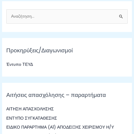
Α
ν
α
ζ
Προκηρύξεις/Διαγωνισμοί
ή
τ
Έντυπο ΤΕΥΔ
η
σ
η
γ
Αιτήσεις απασχόλησης – παραρτήματα
ι
α
ΑΙΤΗΣΗ ΑΠΑΣΧΟΛΗΣΗΣ
:
ΕΝΤΥΠΟ ΣΥΓΚΑΤΑΘΕΣΗΣ
ΕΙΔΙΚΟ ΠΑΡΑΡΤΗΜΑ (Α1) ΑΠΟΔΕΙΞΗΣ ΧΕΙΡΙΣΜΟΥ Η/Υ