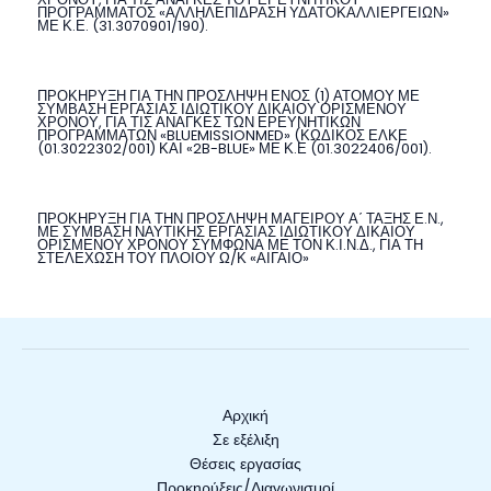
ΠΡΟΓΡΑΜΜΑΤΟΣ «ΑΛΛΗΛΕΠΙΔΡΑΣΗ ΥΔΑΤΟΚΑΛΛΙΕΡΓΕΙΩΝ»
ΜΕ Κ.Ε. (31.3070901/190).
ΠΡΟΚΗΡΥΞΗ ΓΙΑ ΤΗΝ ΠΡΟΣΛΗΨΗ ΕΝΟΣ (1) ΑΤΟΜΟΥ ΜΕ
ΣΥΜΒΑΣΗ ΕΡΓΑΣΙΑΣ ΙΔΙΩΤΙΚΟΥ ΔΙΚΑΙΟΥ ΟΡΙΣΜΕΝΟΥ
ΧΡΟΝΟΥ, ΓΙΑ ΤΙΣ ΑΝΑΓΚΕΣ ΤΩΝ ΕΡΕΥΝΗΤΙΚΩΝ
ΠΡΟΓΡΑΜΜΑΤΩΝ «BLUEMISSIONMED» (ΚΩΔΙΚΟΣ ΕΛΚΕ
(01.3022302/001) ΚΑΙ «2B-BLUE» ΜΕ Κ.Ε (01.3022406/001).
ΠΡΟΚΗΡΥΞΗ ΓΙΑ ΤΗΝ ΠΡΟΣΛΗΨΗ ΜΑΓΕΙΡΟΥ Α΄ ΤΑΞΗΣ Ε.Ν.,
ΜΕ ΣΥΜΒΑΣΗ ΝΑΥΤΙΚΗΣ ΕΡΓΑΣΙΑΣ ΙΔΙΩΤΙΚΟΥ ΔΙΚΑΙΟΥ
ΟΡΙΣΜΕΝΟΥ ΧΡΟΝΟΥ ΣΥΜΦΩΝΑ ΜΕ ΤΟΝ Κ.Ι.Ν.Δ., ΓΙΑ ΤΗ
ΣΤΕΛΕΧΩΣΗ ΤΟΥ ΠΛΟΙΟΥ Ω/Κ «ΑΙΓΑΙΟ»
Αρχική
Σε εξέλιξη
Θέσεις εργασίας
Προκηρύξεις/Διαγωνισμοί