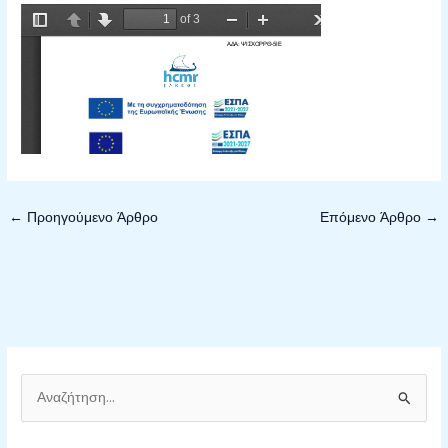
←
Προηγούμενο Άρθρο
Επόμενο Άρθρο
→
Α
ν