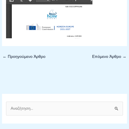
←
Προηγούμενο Άρθρο
Επόμενο Άρθρο
→
Α
ν
α