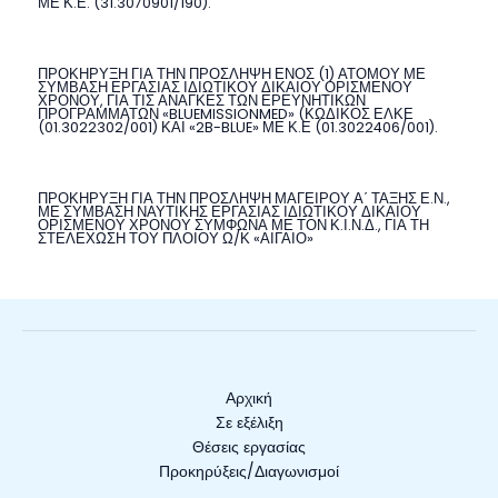
ΜΕ Κ.Ε. (31.3070901/190).
ΠΡΟΚΗΡΥΞΗ ΓΙΑ ΤΗΝ ΠΡΟΣΛΗΨΗ ΕΝΟΣ (1) ΑΤΟΜΟΥ ΜΕ
ΣΥΜΒΑΣΗ ΕΡΓΑΣΙΑΣ ΙΔΙΩΤΙΚΟΥ ΔΙΚΑΙΟΥ ΟΡΙΣΜΕΝΟΥ
ΧΡΟΝΟΥ, ΓΙΑ ΤΙΣ ΑΝΑΓΚΕΣ ΤΩΝ ΕΡΕΥΝΗΤΙΚΩΝ
ΠΡΟΓΡΑΜΜΑΤΩΝ «BLUEMISSIONMED» (ΚΩΔΙΚΟΣ ΕΛΚΕ
(01.3022302/001) ΚΑΙ «2B-BLUE» ΜΕ Κ.Ε (01.3022406/001).
ΠΡΟΚΗΡΥΞΗ ΓΙΑ ΤΗΝ ΠΡΟΣΛΗΨΗ ΜΑΓΕΙΡΟΥ Α΄ ΤΑΞΗΣ Ε.Ν.,
ΜΕ ΣΥΜΒΑΣΗ ΝΑΥΤΙΚΗΣ ΕΡΓΑΣΙΑΣ ΙΔΙΩΤΙΚΟΥ ΔΙΚΑΙΟΥ
ΟΡΙΣΜΕΝΟΥ ΧΡΟΝΟΥ ΣΥΜΦΩΝΑ ΜΕ ΤΟΝ Κ.Ι.Ν.Δ., ΓΙΑ ΤΗ
ΣΤΕΛΕΧΩΣΗ ΤΟΥ ΠΛΟΙΟΥ Ω/Κ «ΑΙΓΑΙΟ»
Αρχική
Σε εξέλιξη
Θέσεις εργασίας
Προκηρύξεις/Διαγωνισμοί