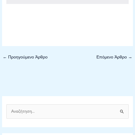
←
Προηγούμενο Άρθρο
Επόμενο Άρθρο
→
Α
ν
α