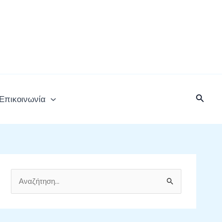
Αναζή
Επικοινωνία
Α
ν
α