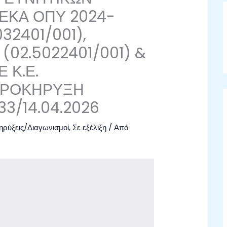
ΕΚΑ ΟΠΥ 2024-
032401/001),
 (02.5022401/001) &
 Κ.Ε.
 ΠΡΟΚΗΡΥΞΗ
33/14.04.2026
ρύξεις/Διαγωνισμοί
,
Σε εξέλιξη
/ Από