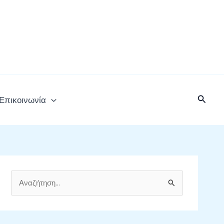
Αναζή
Επικοινωνία
Α
ν
α