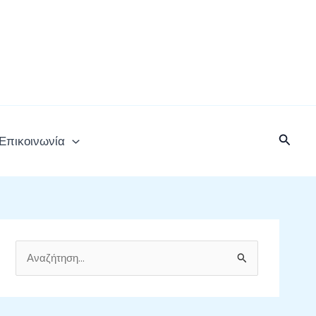
Αναζή
Επικοινωνία
Α
ν
α