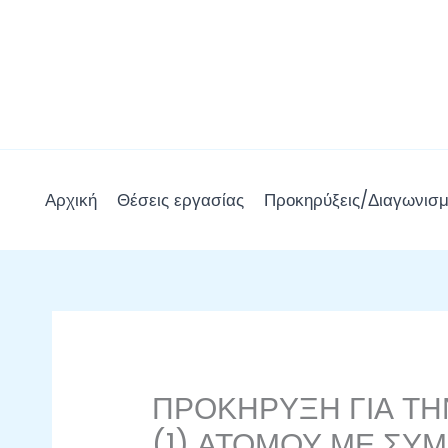
Μετάβαση
στο
περιεχόμενο
Αρχική
Θέσεις εργασίας
Προκηρύξεις/Διαγωνισμ
ΠΡΟΚΗΡΥΞΗ ΓΙΑ Τ
(1) ΑΤΟΜΟΥ ΜΕ ΣΥ