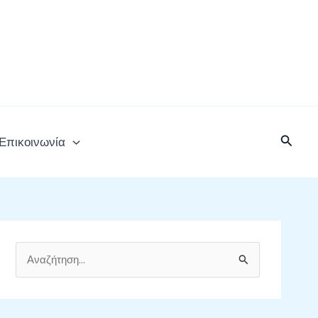
Αναζή
Επικοινωνία
Α
ν
α