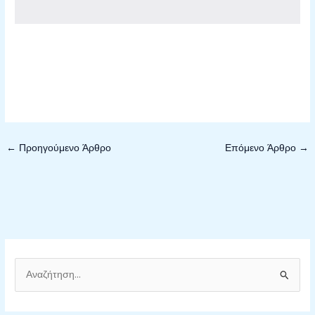
←
Προηγούμενο Άρθρο
Επόμενο Άρθρο
→
Α
ν
α