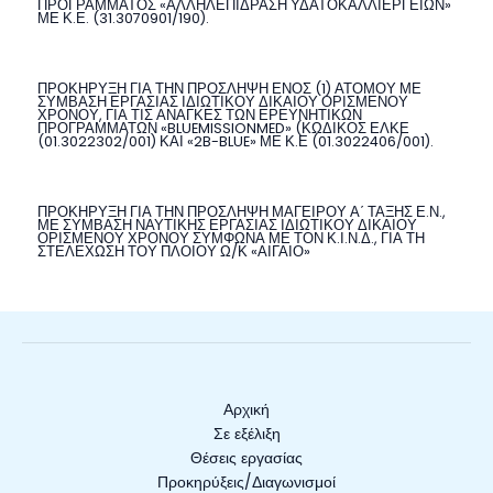
ΠΡΟΓΡΑΜΜΑΤΟΣ «ΑΛΛΗΛΕΠΙΔΡΑΣΗ ΥΔΑΤΟΚΑΛΛΙΕΡΓΕΙΩΝ»
ΜΕ Κ.Ε. (31.3070901/190).
ΠΡΟΚΗΡΥΞΗ ΓΙΑ ΤΗΝ ΠΡΟΣΛΗΨΗ ΕΝΟΣ (1) ΑΤΟΜΟΥ ΜΕ
ΣΥΜΒΑΣΗ ΕΡΓΑΣΙΑΣ ΙΔΙΩΤΙΚΟΥ ΔΙΚΑΙΟΥ ΟΡΙΣΜΕΝΟΥ
ΧΡΟΝΟΥ, ΓΙΑ ΤΙΣ ΑΝΑΓΚΕΣ ΤΩΝ ΕΡΕΥΝΗΤΙΚΩΝ
ΠΡΟΓΡΑΜΜΑΤΩΝ «BLUEMISSIONMED» (ΚΩΔΙΚΟΣ ΕΛΚΕ
(01.3022302/001) ΚΑΙ «2B-BLUE» ΜΕ Κ.Ε (01.3022406/001).
ΠΡΟΚΗΡΥΞΗ ΓΙΑ ΤΗΝ ΠΡΟΣΛΗΨΗ ΜΑΓΕΙΡΟΥ Α΄ ΤΑΞΗΣ Ε.Ν.,
ΜΕ ΣΥΜΒΑΣΗ ΝΑΥΤΙΚΗΣ ΕΡΓΑΣΙΑΣ ΙΔΙΩΤΙΚΟΥ ΔΙΚΑΙΟΥ
ΟΡΙΣΜΕΝΟΥ ΧΡΟΝΟΥ ΣΥΜΦΩΝΑ ΜΕ ΤΟΝ Κ.Ι.Ν.Δ., ΓΙΑ ΤΗ
ΣΤΕΛΕΧΩΣΗ ΤΟΥ ΠΛΟΙΟΥ Ω/Κ «ΑΙΓΑΙΟ»
Αρχική
Σε εξέλιξη
Θέσεις εργασίας
Προκηρύξεις/Διαγωνισμοί