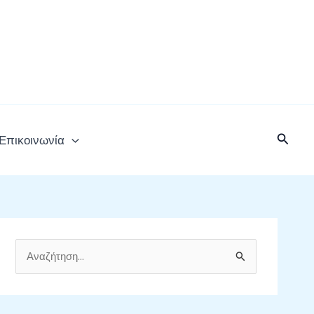
Αναζή
Επικοινωνία
Α
ν
α