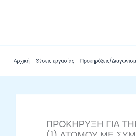
Μετάβαση
στο
περιεχόμενο
Αρχική
Θέσεις εργασίας
Προκηρύξεις/Διαγωνισμ
ΠΡΟΚΗΡΥΞΗ ΓΙΑ Τ
(1) ΑΤΟΜΟΥ ΜΕ ΣΥ