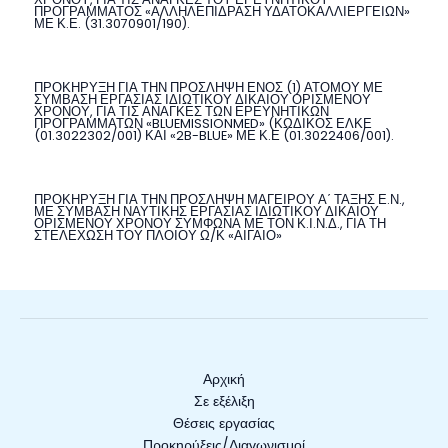
ΠΡΟΓΡΑΜΜΑΤΟΣ «ΑΛΛΗΛΕΠΙΔΡΑΣΗ ΥΔΑΤΟΚΑΛΛΙΕΡΓΕΙΩΝ»
ΜΕ Κ.Ε. (31.3070901/190).
ΠΡΟΚΗΡΥΞΗ ΓΙΑ ΤΗΝ ΠΡΟΣΛΗΨΗ ΕΝΟΣ (1) ΑΤΟΜΟΥ ΜΕ
ΣΥΜΒΑΣΗ ΕΡΓΑΣΙΑΣ ΙΔΙΩΤΙΚΟΥ ΔΙΚΑΙΟΥ ΟΡΙΣΜΕΝΟΥ
ΧΡΟΝΟΥ, ΓΙΑ ΤΙΣ ΑΝΑΓΚΕΣ ΤΩΝ ΕΡΕΥΝΗΤΙΚΩΝ
ΠΡΟΓΡΑΜΜΑΤΩΝ «BLUEMISSIONMED» (ΚΩΔΙΚΟΣ ΕΛΚΕ
(01.3022302/001) ΚΑΙ «2B-BLUE» ΜΕ Κ.Ε (01.3022406/001).
ΠΡΟΚΗΡΥΞΗ ΓΙΑ ΤΗΝ ΠΡΟΣΛΗΨΗ ΜΑΓΕΙΡΟΥ Α΄ ΤΑΞΗΣ Ε.Ν.,
ΜΕ ΣΥΜΒΑΣΗ ΝΑΥΤΙΚΗΣ ΕΡΓΑΣΙΑΣ ΙΔΙΩΤΙΚΟΥ ΔΙΚΑΙΟΥ
ΟΡΙΣΜΕΝΟΥ ΧΡΟΝΟΥ ΣΥΜΦΩΝΑ ΜΕ ΤΟΝ Κ.Ι.Ν.Δ., ΓΙΑ ΤΗ
ΣΤΕΛΕΧΩΣΗ ΤΟΥ ΠΛΟΙΟΥ Ω/Κ «ΑΙΓΑΙΟ»
Αρχική
Σε εξέλιξη
Θέσεις εργασίας
Προκηρύξεις/Διαγωνισμοί