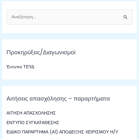
Α
ν
α
ζ
Προκηρύξεις/Διαγωνισμοί
ή
τ
Έντυπο ΤΕΥΔ
η
σ
η
γ
Αιτήσεις απασχόλησης – παραρτήματα
ι
α
ΑΙΤΗΣΗ ΑΠΑΣΧΟΛΗΣΗΣ
:
ΕΝΤΥΠΟ ΣΥΓΚΑΤΑΘΕΣΗΣ
ΕΙΔΙΚΟ ΠΑΡΑΡΤΗΜΑ (Α1) ΑΠΟΔΕΙΞΗΣ ΧΕΙΡΙΣΜΟΥ Η/Υ