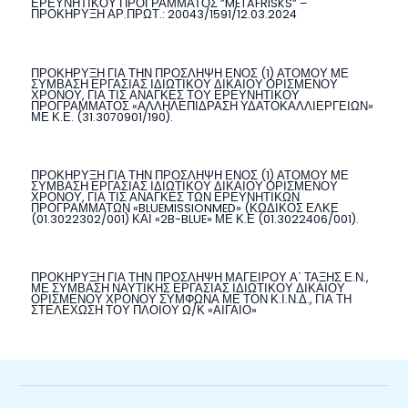
ΕΡΕΥΝΗΤΙΚΟΥ ΠΡΟΓΡΑΜΜΑΤΟΣ ”METAFRISKS” –
ΠΡΟΚΗΡΥΞΗ ΑΡ.ΠΡΩΤ.: 20043/1591/12.03.2024
ΠΡΟΚΗΡΥΞΗ ΓΙΑ ΤΗΝ ΠΡΟΣΛΗΨΗ ΕΝΟΣ (1) ΑΤΟΜΟΥ ΜΕ
ΣΥΜΒΑΣΗ ΕΡΓΑΣΙΑΣ ΙΔΙΩΤΙΚΟΥ ΔΙΚΑΙΟΥ ΟΡΙΣΜΕΝΟΥ
ΧΡΟΝΟΥ, ΓΙΑ ΤΙΣ ΑΝΑΓΚΕΣ ΤΟΥ ΕΡΕΥΝΗΤΙΚΟΥ
ΠΡΟΓΡΑΜΜΑΤΟΣ «ΑΛΛΗΛΕΠΙΔΡΑΣΗ ΥΔΑΤΟΚΑΛΛΙΕΡΓΕΙΩΝ»
ΜΕ Κ.Ε. (31.3070901/190).
ΠΡΟΚΗΡΥΞΗ ΓΙΑ ΤΗΝ ΠΡΟΣΛΗΨΗ ΕΝΟΣ (1) ΑΤΟΜΟΥ ΜΕ
ΣΥΜΒΑΣΗ ΕΡΓΑΣΙΑΣ ΙΔΙΩΤΙΚΟΥ ΔΙΚΑΙΟΥ ΟΡΙΣΜΕΝΟΥ
ΧΡΟΝΟΥ, ΓΙΑ ΤΙΣ ΑΝΑΓΚΕΣ ΤΩΝ ΕΡΕΥΝΗΤΙΚΩΝ
ΠΡΟΓΡΑΜΜΑΤΩΝ «BLUEMISSIONMED» (ΚΩΔΙΚΟΣ ΕΛΚΕ
(01.3022302/001) ΚΑΙ «2B-BLUE» ΜΕ Κ.Ε (01.3022406/001).
ΠΡΟΚΗΡΥΞΗ ΓΙΑ ΤΗΝ ΠΡΟΣΛΗΨΗ ΜΑΓΕΙΡΟΥ Α΄ ΤΑΞΗΣ Ε.Ν.,
ΜΕ ΣΥΜΒΑΣΗ ΝΑΥΤΙΚΗΣ ΕΡΓΑΣΙΑΣ ΙΔΙΩΤΙΚΟΥ ΔΙΚΑΙΟΥ
ΟΡΙΣΜΕΝΟΥ ΧΡΟΝΟΥ ΣΥΜΦΩΝΑ ΜΕ ΤΟΝ Κ.Ι.Ν.Δ., ΓΙΑ ΤΗ
ΣΤΕΛΕΧΩΣΗ ΤΟΥ ΠΛΟΙΟΥ Ω/Κ «ΑΙΓΑΙΟ»