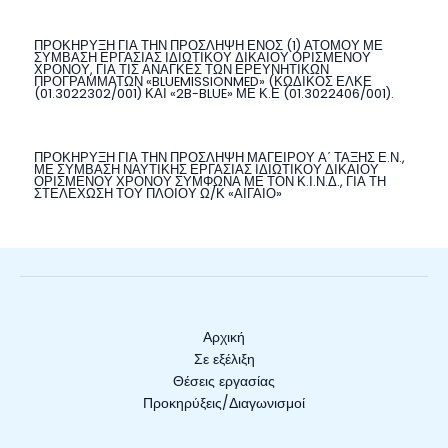
ΠΡΟΚΗΡΥΞΗ ΓΙΑ ΤΗΝ ΠΡΟΣΛΗΨΗ ΕΝΟΣ (1) ΑΤΟΜΟΥ ΜΕ
ΣΥΜΒΑΣΗ ΕΡΓΑΣΙΑΣ ΙΔΙΩΤΙΚΟΥ ΔΙΚΑΙΟΥ ΟΡΙΣΜΕΝΟΥ
ΧΡΟΝΟΥ, ΓΙΑ ΤΙΣ ΑΝΑΓΚΕΣ ΤΩΝ ΕΡΕΥΝΗΤΙΚΩΝ
ΠΡΟΓΡΑΜΜΑΤΩΝ «BLUEMISSIONMED» (ΚΩΔΙΚΟΣ ΕΛΚΕ
(01.3022302/001) ΚΑΙ «2B-BLUE» ΜΕ Κ.Ε (01.3022406/001).
ΠΡΟΚΗΡΥΞΗ ΓΙΑ ΤΗΝ ΠΡΟΣΛΗΨΗ ΜΑΓΕΙΡΟΥ Α΄ ΤΑΞΗΣ Ε.Ν.,
ΜΕ ΣΥΜΒΑΣΗ ΝΑΥΤΙΚΗΣ ΕΡΓΑΣΙΑΣ ΙΔΙΩΤΙΚΟΥ ΔΙΚΑΙΟΥ
ΟΡΙΣΜΕΝΟΥ ΧΡΟΝΟΥ ΣΥΜΦΩΝΑ ΜΕ ΤΟΝ Κ.Ι.Ν.Δ., ΓΙΑ ΤΗ
ΣΤΕΛΕΧΩΣΗ ΤΟΥ ΠΛΟΙΟΥ Ω/Κ «ΑΙΓΑΙΟ»
Αρχική
Σε εξέλιξη
Θέσεις εργασίας
Προκηρύξεις/Διαγωνισμοί