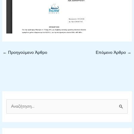
←
Προηγούμενο Άρθρο
Επόμενο Άρθρο
→
Α
ν
α
ζ