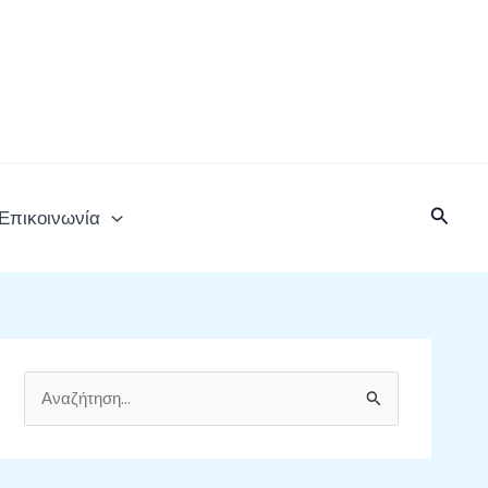
Αναζή
Επικοινωνία
Α
ν
α