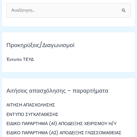
Α
ν
α
ζ
Προκηρύξεις/Διαγωνισμοί
ή
τ
Έντυπο ΤΕΥΔ
η
σ
η
γ
Αιτήσεις απασχόλησης – παραρτήματα
ι
α
ΑΙΤΗΣΗ ΑΠΑΣΧΟΛΗΣΗΣ
:
ΕΝΤΥΠΟ ΣΥΓΚΑΤΑΘΕΣΗΣ
ΕΙΔΙΚΟ ΠΑΡΑΡΤΗΜΑ (Α1) ΑΠΟΔΕΙΞΗΣ ΧΕΙΡΙΣΜΟΥ Η/Υ
ΕΙΔΙΚΟ ΠΑΡΑΡΤΗΜΑ (Α2) ΑΠΟΔΕΙΞΗΣ ΓΛΩΣΣΟΜΑΘΕΙΑΣ