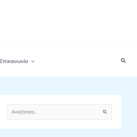
Αναζή
Επικοινωνία
Α
ν
α