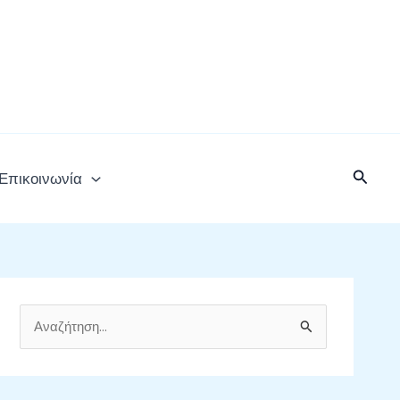
Αναζή
Επικοινωνία
Α
ν
α