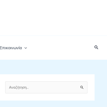
Αναζή
Επικοινωνία
Α
ν
α