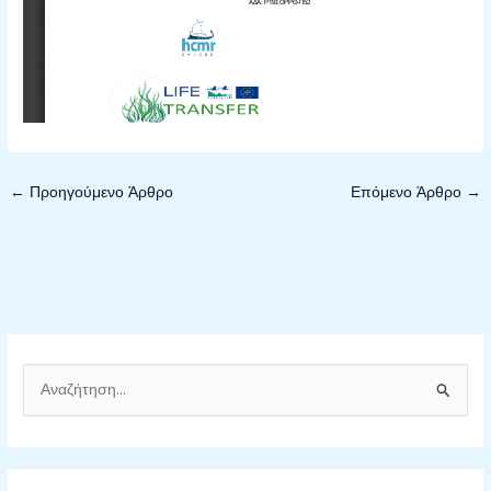
←
Προηγούμενο Άρθρο
Επόμενο Άρθρο
→
Α
ν
α
ζ