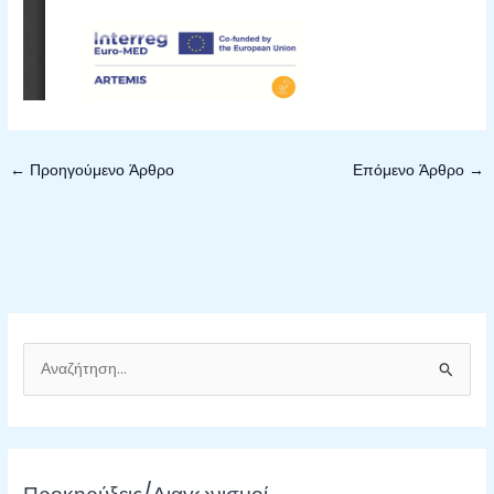
←
Προηγούμενο Άρθρο
Επόμενο Άρθρο
→
Α
ν
α
ζ
ή