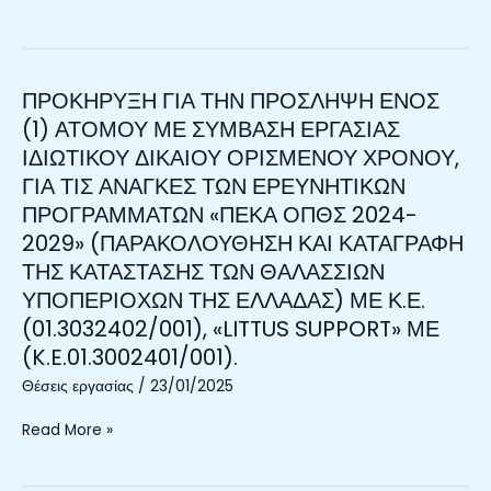
(01.3022307/001).
ΙΔΙΩΤΙΚΟΥ
ΔΙΚΑΙΟΥ
ΟΡΙΣΜΕΝΟΥ
ΧΡΟΝΟΥ,
ΠΡΟΚΗΡΥΞΗ ΓΙΑ ΤΗΝ ΠΡΟΣΛΗΨΗ ΕΝΟΣ
ΠΡΟΚΗΡΥΞΗ
ΓΙΑ
ΓΙΑ
(1) ΑΤΟΜΟΥ ΜΕ ΣΥΜΒΑΣΗ ΕΡΓΑΣΙΑΣ
ΤΙΣ
ΤΗΝ
ΙΔΙΩΤΙΚΟΥ ΔΙΚΑΙΟΥ ΟΡΙΣΜΕΝΟΥ ΧΡΟΝΟΥ,
ΑΝΑΓΚΕΣ
ΠΡΟΣΛΗΨΗ
ΓΙΑ ΤΙΣ ΑΝΑΓΚΕΣ ΤΩΝ ΕΡΕΥΝΗΤΙΚΩΝ
ΤΟΥ
ΕΝΟΣ
ΕΡΕΥΝΗΤΙΚΟΥ
ΠΡΟΓΡΑΜΜΑΤΩΝ «ΠΕΚΑ ΟΠΘΣ 2024-
(1)
ΠΡΟΓΡΑΜΜΑΤΟΣ
2029» (ΠΑΡΑΚΟΛΟΥΘΗΣΗ ΚΑΙ ΚΑΤΑΓΡΑΦΗ
ΑΤΟΜΟΥ
«LIGHTWIND»
ΜΕ
ΤΗΣ ΚΑΤΑΣΤΑΣΗΣ ΤΩΝ ΘΑΛΑΣΣΙΩΝ
ΜΕ
ΣΥΜΒΑΣΗ
ΥΠΟΠΕΡΙΟΧΩΝ ΤΗΣ ΕΛΛΑΔΑΣ) ΜΕ Κ.Ε.
Κ.Ε.
ΕΡΓΑΣΙΑΣ
(01.3032402/001), «LITTUS SUPPORT» ΜΕ
(02.2022401/001).
ΙΔΙΩΤΙΚΟΥ
(K.E.01.3002401/001).
ΔΙΚΑΙΟΥ
ΟΡΙΣΜΕΝΟΥ
Θέσεις εργασίας
/
23/01/2025
ΧΡΟΝΟΥ,
Read More »
ΓΙΑ
ΤΙΣ
ΑΝΑΓΚΕΣ