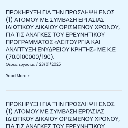
ΤΩΝ
ΕΡΕΥΝΗΤΙΚΩΝ
ΠΡΟΚΗΡΥΞΗ ΓΙΑ ΤΗΝ ΠΡΟΣΛΗΨΗ ΕΝΟΣ
ΠΡΟΚΗΡΥΞΗ
ΠΡΟΓΡΑΜΜΑΤΩΝ
ΓΙΑ
(1) ΑΤΟΜΟΥ ΜΕ ΣΥΜΒΑΣΗ ΕΡΓΑΣΙΑΣ
«ΠΕΚΑ
ΤΗΝ
ΙΔΙΩΤΙΚΟΥ ΔΙΚΑΙΟΥ ΟΡΙΣΜΕΝΟΥ ΧΡΟΝΟΥ,
ΟΠΘΣ
ΠΡΟΣΛΗΨΗ
ΓΙΑ ΤΙΣ ΑΝΑΓΚΕΣ ΤΟΥ ΕΡΕΥΝΗΤΙΚΟΥ
2024-
ΕΝΟΣ
ΠΡΟΓΡΑΜΜΑΤΟΣ «ΛΕΙΤΟΥΡΓΙΑ ΚΑΙ
2029»
(1)
(ΠΑΡΑΚΟΛΟΥΘΗΣΗ
ΑΝΑΠΤΥΞΗ ΕΝΥΔΡΕΙΟΥ ΚΡΗΤΗΣ» ΜΕ Κ.Ε
ΑΤΟΜΟΥ
ΚΑΙ
ΜΕ
(70.0100000/190).
ΚΑΤΑΓΡΑΦΗ
ΣΥΜΒΑΣΗ
Θέσεις εργασίας
/
23/01/2025
ΤΗΣ
ΕΡΓΑΣΙΑΣ
ΚΑΤΑΣΤΑΣΗΣ
ΙΔΙΩΤΙΚΟΥ
Read More »
ΤΩΝ
ΔΙΚΑΙΟΥ
ΘΑΛΑΣΣΙΩΝ
ΟΡΙΣΜΕΝΟΥ
ΥΠΟΠΕΡΙΟΧΩΝ
ΧΡΟΝΟΥ,
ΤΗΣ
ΓΙΑ
ΠΡΟΚΗΡΥΞΗ ΓΙΑ ΤΗΝ ΠΡΟΣΛΗΨΗ ΕΝΟΣ
ΠΡΟΚΗΡΥΞΗ
ΕΛΛΑΔΑΣ)
ΤΙΣ
ΓΙΑ
(1) ΑΤΟΜΟΥ ΜΕ ΣΥΜΒΑΣΗ ΕΡΓΑΣΙΑΣ
ΜΕ
ΑΝΑΓΚΕΣ
ΤΗΝ
Κ.Ε.
ΙΔΙΩΤΙΚΟΥ ΔΙΚΑΙΟΥ ΟΡΙΣΜΕΝΟΥ ΧΡΟΝΟΥ,
ΤΟΥ
ΠΡΟΣΛΗΨΗ
(01.3032402/001),
ΕΡΕΥΝΗΤΙΚΟΥ
ΓΙΑ ΤΙΣ ΑΝΑΓΚΕΣ ΤΟΥ ΕΡΕΥΝΗΤΙΚΟΥ