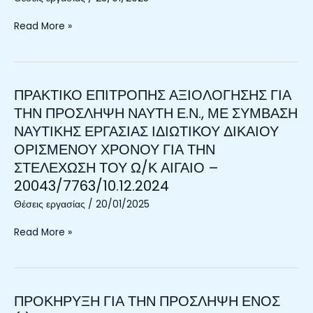
ΣΥΜΒΑΣΗ
ΚΑΙ
ΕΡΓΑΣΙΑΣ
ΚΑΤΑΓΡΑΦΗ
Read More »
ΙΔΙΩΤΙΚΟΥ
ΤΗΣ
ΔΙΚΑΙΟΥ
ΚΑΤΑΣΤΑΣΗΣ
ΟΡΙΣΜΕΝΟΥ
ΤΩΝ
ΧΡΟΝΟΥ,
ΘΑΛΑΣΣΙΩΝ
ΠΡΑΚΤΙΚΟ ΕΠΙΤΡΟΠΗΣ ΑΞΙΟΛΟΓΗΣΗΣ ΓΙΑ
ΠΡΑΚΤΙΚΟ
ΓΙΑ
ΥΠΟΠΕΡΙΟΧΩΝ
ΕΠΙΤΡΟΠΗΣ
ΤΗΝ ΠΡΟΣΛΗΨΗ ΝΑΥΤΗ Ε.Ν., ΜΕ ΣΥΜΒΑΣΗ
ΤΙΣ
ΤΗΣ
ΑΞΙΟΛΟΓΗΣΗΣ
ΝΑΥΤΙΚΗΣ ΕΡΓΑΣΙΑΣ ΙΔΙΩΤΙΚΟΥ ΔΙΚΑΙΟΥ
ΑΝΑΓΚΕΣ
ΕΛΛΑΔΑΣ)
ΓΙΑ
ΟΡΙΣΜΕΝΟΥ ΧΡΟΝΟΥ ΓΙΑ ΤΗΝ
ΤΟΥ
ΜΕ
ΤΗΝ
ΕΡΕΥΝΗΤΙΚΟΥ
Κ.Ε.
ΣΤΕΛΕΧΩΣΗ ΤΟΥ Ω/Κ ΑΙΓΑΙΟ –
ΠΡΟΣΛΗΨΗ
ΠΡΟΓΡΑΜΜΑΤΟΣ
(01.3032402/001).
20043/7763/10.12.2024
ΝΑΥΤΗ
«2B-
Ε.Ν.,
Θέσεις εργασίας
/
20/01/2025
BLUE»
ΜΕ
ΜΕ
ΣΥΜΒΑΣΗ
Read More »
Κ.Ε.
ΝΑΥΤΙΚΗΣ
(01.3022406/001).
ΕΡΓΑΣΙΑΣ
ΙΔΙΩΤΙΚΟΥ
ΔΙΚΑΙΟΥ
ΠΡΟΚΗΡΥΞΗ ΓΙΑ ΤΗΝ ΠΡΟΣΛΗΨΗ ΕΝΟΣ
ΠΡΟΚΗΡΥΞΗ
ΟΡΙΣΜΕΝΟΥ