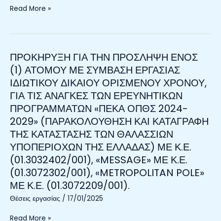
2024-
Read More »
2029»
(ΠΑΡΑΚΟΛΟΥΘΗΣΗ
ΚΑΙ
ΚΑΤΑΓΡΑΦΗ
ΠΡΟΚΗΡΥΞΗ ΓΙΑ ΤΗΝ ΠΡΟΣΛΗΨΗ ΕΝΟΣ
ΠΡΟΚΗΡΥΞΗ
ΤΗΣ
ΓΙΑ
(1) ΑΤΟΜΟΥ ΜΕ ΣΥΜΒΑΣΗ ΕΡΓΑΣΙΑΣ
ΚΑΤΑΣΤΑΣΗΣ
ΤΗΝ
ΙΔΙΩΤΙΚΟΥ ΔΙΚΑΙΟΥ ΟΡΙΣΜΕΝΟΥ ΧΡΟΝΟΥ,
ΤΩΝ
ΠΡΟΣΛΗΨΗ
ΓΙΑ ΤΙΣ ΑΝΑΓΚΕΣ ΤΩΝ ΕΡΕΥΝΗΤΙΚΩΝ
ΘΑΛΑΣΣΙΩΝ
ΕΝΟΣ
ΥΠΟΠΕΡΙΟΧΩΝ
ΠΡΟΓΡΑΜΜΑΤΩΝ «ΠΕΚΑ ΟΠΘΣ 2024-
(1)
ΤΗΣ
2029» (ΠΑΡΑΚΟΛΟΥΘΗΣΗ ΚΑΙ ΚΑΤΑΓΡΑΦΗ
ΑΤΟΜΟΥ
ΕΛΛΑΔΑΣ)
ΜΕ
ΤΗΣ ΚΑΤΑΣΤΑΣΗΣ ΤΩΝ ΘΑΛΑΣΣΙΩΝ
ΜΕ
ΣΥΜΒΑΣΗ
ΥΠΟΠΕΡΙΟΧΩΝ ΤΗΣ ΕΛΛΑΔΑΣ) ΜΕ Κ.Ε.
Κ.Ε.
ΕΡΓΑΣΙΑΣ
(01.3032402/001), «MESSAGE» ΜΕ Κ.Ε.
(01.3032402/001),
ΙΔΙΩΤΙΚΟΥ
«BIODIVERSITY
(01.3072302/001), «METROPOLITAN POLE»
ΔΙΚΑΙΟΥ
GENOMICS
ΜΕ Κ.Ε. (01.3072209/001).
ΟΡΙΣΜΕΝΟΥ
EUROPE
ΧΡΟΝΟΥ,
Θέσεις εργασίας
/
17/01/2025
(BGE)»
ΓΙΑ
ΜΕ
ΤΙΣ
Read More »