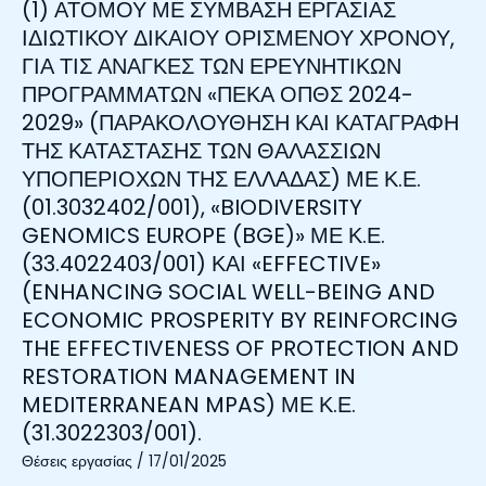
ΓΙΑ
(1) ΑΤΟΜΟΥ ΜΕ ΣΥΜΒΑΣΗ ΕΡΓΑΣΙΑΣ
ΧΡΟΝΟΥ
ΤΗΝ
ΙΔΙΩΤΙΚΟΥ ΔΙΚΑΙΟΥ ΟΡΙΣΜΕΝΟΥ ΧΡΟΝΟΥ,
ΓΙΑ
ΠΡΟΣΛΗΨΗ
ΓΙΑ ΤΙΣ ΑΝΑΓΚΕΣ ΤΩΝ ΕΡΕΥΝΗΤΙΚΩΝ
ΤΗΝ
ΕΝΟΣ
ΣΤΕΛΕΧΩΣΗ
ΠΡΟΓΡΑΜΜΑΤΩΝ «ΠΕΚΑ ΟΠΘΣ 2024-
(1)
ΤΟΥ
2029» (ΠΑΡΑΚΟΛΟΥΘΗΣΗ ΚΑΙ ΚΑΤΑΓΡΑΦΗ
ΑΤΟΜΟΥ
Ω/
ΜΕ
ΤΗΣ ΚΑΤΑΣΤΑΣΗΣ ΤΩΝ ΘΑΛΑΣΣΙΩΝ
Κ
ΣΥΜΒΑΣΗ
ΥΠΟΠΕΡΙΟΧΩΝ ΤΗΣ ΕΛΛΑΔΑΣ) ΜΕ Κ.Ε.
ΑΙΓΑΙΟ
ΕΡΓΑΣΙΑΣ
(01.3032402/001), «BIODIVERSITY
–
ΙΔΙΩΤΙΚΟΥ
20043/7763/10.12.2024
GENOMICS EUROPE (BGE)» ΜΕ Κ.Ε.
ΔΙΚΑΙΟΥ
(33.4022403/001) ΚΑΙ «EFFECTIVE»
ΟΡΙΣΜΕΝΟΥ
(ENHANCING SOCIAL WELL-BEING AND
ΧΡΟΝΟΥ,
ΓΙΑ
ECONOMIC PROSPERITY BY REINFORCING
ΤΙΣ
THE EFFECTIVENESS OF PROTECTION AND
ΑΝΑΓΚΕΣ
RESTORATION MANAGEMENT IN
ΤΩΝ
MEDITERRANEAN MPAS) ΜΕ Κ.Ε.
ΕΡΕΥΝΗΤΙΚΩΝ
(31.3022303/001).
ΠΡΟΓΡΑΜΜΑΤΩΝ
«ΠΕΚΑ
Θέσεις εργασίας
/
17/01/2025
ΟΠΘΣ