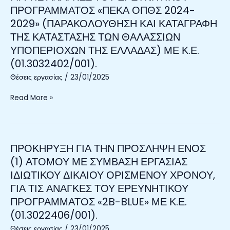
ΕΝΟΣ
«LITTUS
ΠΡΟΓΡΑΜΜΑΤΟΣ
ΠΡΟΓΡΑΜΜΑΤΟΣ «ΠΕΚΑ ΟΠΘΣ 2024-
(1)
SUPPORT»
«ΛΕΙΤΟΥΡΓΙΑ
2029» (ΠΑΡΑΚΟΛΟΥΘΗΣΗ ΚΑΙ ΚΑΤΑΓΡΑΦΗ
ΑΤΟΜΟΥ
ΜΕ
ΚΑΙ
ΜΕ
ΤΗΣ ΚΑΤΑΣΤΑΣΗΣ ΤΩΝ ΘΑΛΑΣΣΙΩΝ
(K.E.01.3002401/001).
ΑΝΑΠΤΥΞΗ
ΣΥΜΒΑΣΗ
ΥΠΟΠΕΡΙΟΧΩΝ ΤΗΣ ΕΛΛΑΔΑΣ) ΜΕ Κ.Ε.
ΕΝΥΔΡΕΙΟΥ
ΕΡΓΑΣΙΑΣ
ΚΡΗΤΗΣ»
(01.3032402/001).
ΙΔΙΩΤΙΚΟΥ
ΜΕ
Θέσεις εργασίας
/
23/01/2025
ΔΙΚΑΙΟΥ
Κ.Ε
ΟΡΙΣΜΕΝΟΥ
(70.0100000/190).
Read More »
ΧΡΟΝΟΥ,
ΓΙΑ
ΤΙΣ
ΑΝΑΓΚΕΣ
ΠΡΟΚΗΡΥΞΗ ΓΙΑ ΤΗΝ ΠΡΟΣΛΗΨΗ ΕΝΟΣ
ΠΡΟΚΗΡΥΞΗ
ΤΟΥ
ΓΙΑ
ΕΡΕΥΝΗΤΙΚΟΥ
(1) ΑΤΟΜΟΥ ΜΕ ΣΥΜΒΑΣΗ ΕΡΓΑΣΙΑΣ
ΤΗΝ
ΠΡΟΓΡΑΜΜΑΤΟΣ
ΙΔΙΩΤΙΚΟΥ ΔΙΚΑΙΟΥ ΟΡΙΣΜΕΝΟΥ ΧΡΟΝΟΥ,
ΠΡΟΣΛΗΨΗ
«ΠΕΚΑ
ΓΙΑ ΤΙΣ ΑΝΑΓΚΕΣ ΤΟΥ ΕΡΕΥΝΗΤΙΚΟΥ
ΕΝΟΣ
ΟΠΘΣ
ΠΡΟΓΡΑΜΜΑΤΟΣ «2B-BLUE» ΜΕ Κ.Ε.
(1)
2024-
(01.3022406/001).
ΑΤΟΜΟΥ
2029»
ΜΕ
(ΠΑΡΑΚΟΛΟΥΘΗΣΗ
Θέσεις εργασίας
/
23/01/2025