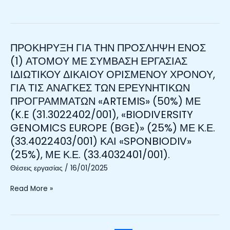
Κ.Ε.
ΑΝΑΓΚΕΣ
(33.4022403/001)
ΤΩΝ
ΚΑΙ
ΕΡΕΥΝΗΤΙΚΩΝ
«EFFECTIVE»
ΠΡΟΓΡΑΜΜΑΤΩΝ
ΠΡΟΚΗΡΥΞΗ ΓΙΑ ΤΗΝ ΠΡΟΣΛΗΨΗ ΕΝΟΣ
ΠΡΟΚΗΡΥΞΗ
(ENHANCING
«ΠΕΚΑ
ΓΙΑ
(1) ΑΤΟΜΟΥ ΜΕ ΣΥΜΒΑΣΗ ΕΡΓΑΣΙΑΣ
SOCIAL
ΟΠΘΣ
ΤΗΝ
WELL-
ΙΔΙΩΤΙΚΟΥ ΔΙΚΑΙΟΥ ΟΡΙΣΜΕΝΟΥ ΧΡΟΝΟΥ,
2024-
ΠΡΟΣΛΗΨΗ
BEING
ΓΙΑ ΤΙΣ ΑΝΑΓΚΕΣ ΤΩΝ ΕΡΕΥΝΗΤΙΚΩΝ
2029»
ΕΝΟΣ
AND
(ΠΑΡΑΚΟΛΟΥΘΗΣΗ
ΠΡΟΓΡΑΜΜΑΤΩΝ «ARTEMIS» (50%) ΜΕ
(1)
ECONOMIC
ΚΑΙ
(K.E (31.3022402/001), «BIODIVERSITY
ΑΤΟΜΟΥ
PROSPERITY
ΚΑΤΑΓΡΑΦΗ
ΜΕ
GENOMICS EUROPE (BGE)» (25%) ΜΕ Κ.Ε.
BY
ΤΗΣ
ΣΥΜΒΑΣΗ
(33.4022403/001) ΚΑΙ «SPONBIODIV»
REINFORCING
ΚΑΤΑΣΤΑΣΗΣ
ΕΡΓΑΣΙΑΣ
THE
(25%), ΜΕ Κ.Ε. (33.4032401/001).
ΤΩΝ
ΙΔΙΩΤΙΚΟΥ
EFFECTIVENESS
ΘΑΛΑΣΣΙΩΝ
Θέσεις εργασίας
/
16/01/2025
ΔΙΚΑΙΟΥ
OF
ΥΠΟΠΕΡΙΟΧΩΝ
ΟΡΙΣΜΕΝΟΥ
PROTECTION
Read More »
ΤΗΣ
ΧΡΟΝΟΥ,
AND
ΕΛΛΑΔΑΣ)
ΓΙΑ
RESTORATION
ΜΕ
ΤΙΣ
MANAGEMENT
Κ.Ε.
ΑΝΑΓΚΕΣ
IN