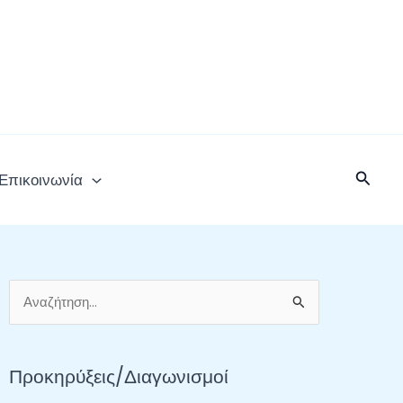
Αναζή
Επικοινωνία
Α
ν
α
Προκηρύξεις/Διαγωνισμοί
ζ