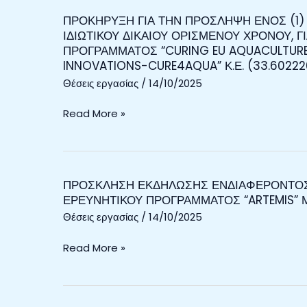
ΠΡΟΚΗΡΥΞΗ ΓΙΑ ΤΗΝ ΠΡΟΣΛΗΨΗ ΕΝΟΣ (1)
ΠΡΟΚΗΡΥΞΗ
ΙΔΙΩΤΙΚΟΥ ΔΙΚΑΙΟΥ ΟΡΙΣΜΕΝΟΥ ΧΡΟΝΟΥ, Γ
ΓΙΑ
ΠΡΟΓΡΑΜΜΑΤΟΣ “CURING EU AQUACULTURE
ΤΗΝ
INNOVATIONS-CURE4AQUA” Κ.Ε. (33.602220
ΠΡΟΣΛΗΨΗ
Θέσεις εργασίας
/
14/10/2025
ΕΝΟΣ
(1)
Read More »
ΑΤΟΜΟΥ
ΜΕ
ΣΥΜΒΑΣΗ
ΕΡΓΑΣΙΑΣ
ΠΡΟΣΚΛΗΣΗ ΕΚΔΗΛΩΣΗΣ ΕΝΔΙΑΦΕΡΟΝΤΟΣ 
ΠΡΟΣΚΛΗΣΗ
ΙΔΙΩΤΙΚΟΥ
ΕΡΕΥΝΗΤΙΚΟΥ ΠΡΟΓΡΑΜΜΑΤΟΣ “ARTEMIS” ΜΕ
ΕΚΔΗΛΩΣΗΣ
ΔΙΚΑΙΟΥ
Θέσεις εργασίας
/
14/10/2025
ΕΝΔΙΑΦΕΡΟΝΤΟΣ
ΟΡΙΣΜΕΝΟΥ
ΓΙΑ
ΧΡΟΝΟΥ,
Read More »
ΑΝΑΘΕΣΗ
ΓΙΑ
ΕΡΓΟΥ
ΤΙΣ
ΣΤΟ
ΑΝΑΓΚΕΣ
ΠΛΑΙΣΙΟ
ΤΟΥ