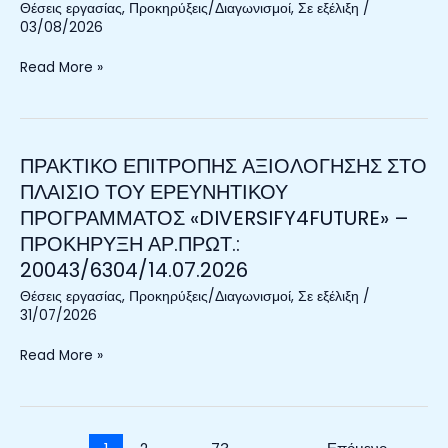
ΠΡΟΓΡΑΜΜΑΤΟΣ
Θέσεις εργασίας
,
Προκηρύξεις/Διαγωνισμοί
,
Σε εξέλιξη
/
ΣΤΟ
«LIGHTWIND»
03/08/2026
ΠΛΑΙΣΙΟ
ΜΕ
ΤΟΥ
Read More »
Κ.Ε.
ΕΡΕΥΝΗΤΙΚΟΥ
(02.2022401/001).
ΠΡΟΓΡΑΜΜΑΤΟΣ
«DIVERSIFY4FUTURE»
ΠΡΑΚΤΙΚΟ ΕΠΙΤΡΟΠΗΣ ΑΞΙΟΛΟΓΗΣΗΣ ΣΤΟ
ΠΡΑΚΤΙΚΟ
ΕΠΙΤΡΟΠΗΣ
ΠΛΑΙΣΙΟ ΤΟΥ ΕΡΕΥΝΗΤΙΚΟΥ
ΑΞΙΟΛΟΓΗΣΗΣ
ΠΡΟΓΡΑΜΜΑΤΟΣ «DIVERSIFY4FUTURE» –
ΣΤΟ
ΠΡΟΚΗΡΥΞΗ ΑΡ.ΠΡΩΤ.:
ΠΛΑΙΣΙΟ
20043/6304/14.07.2026
ΤΟΥ
ΕΡΕΥΝΗΤΙΚΟΥ
Θέσεις εργασίας
,
Προκηρύξεις/Διαγωνισμοί
,
Σε εξέλιξη
/
31/07/2026
ΠΡΟΓΡΑΜΜΑΤΟΣ
«DIVERSIFY4FUTURE»
Read More »
–
ΠΡΟΚΗΡΥΞΗ
ΑΡ.ΠΡΩΤ.:
20043/6304/14.07.2026