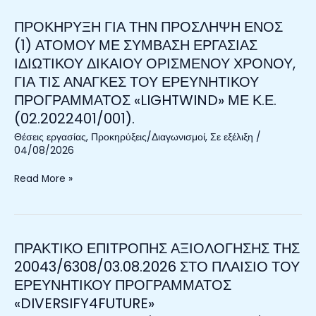
ΤΟΥ
ΠΡΟΚΗΡΥΞΗ ΓΙΑ ΤΗΝ ΠΡΟΣΛΗΨΗ ΕΝΟΣ
ΠΡΟΚΗΡΥΞΗ
ΕΡΕΥΝΗΤΙΚΟΥ
ΓΙΑ
(1) ΑΤΟΜΟΥ ΜΕ ΣΥΜΒΑΣΗ ΕΡΓΑΣΙΑΣ
ΠΡΟΓΡΑΜΜΑΤΟΣ
ΤΗΝ
«ΠΑΡΑΚΟΛΟΥΘΗΣΗ
ΙΔΙΩΤΙΚΟΥ ΔΙΚΑΙΟΥ ΟΡΙΣΜΕΝΟΥ ΧΡΟΝΟΥ,
ΠΡΟΣΛΗΨΗ
ΒΕΝΘΙΚΩΝ
ΓΙΑ ΤΙΣ ΑΝΑΓΚΕΣ ΤΟΥ ΕΡΕΥΝΗΤΙΚΟΥ
ΕΝΟΣ
ΒΙΟΚΟΙΝΩΝΙΩΝ
ΠΡΟΓΡΑΜΜΑΤΟΣ «LIGHTWIND» ΜΕ Κ.Ε.
(1)
ΤΟΥ
(02.2022401/001).
ΑΤΟΜΟΥ
ΟΡΜΟΥ
ΜΕ
ΑΝΤΙΚΥΡΑΣ,
Θέσεις εργασίας
,
Προκηρύξεις/Διαγωνισμοί
,
Σε εξέλιξη
/
ΣΥΜΒΑΣΗ
04/08/2026
ΜΕ
ΕΡΓΑΣΙΑΣ
ΕΜΦΑΣΗ
Read More »
ΙΔΙΩΤΙΚΟΥ
ΣΤΗΝ
ΔΙΚΑΙΟΥ
ΕΓΚΑΤΑΣΤΑΣΗ
ΟΡΙΣΜΕΝΟΥ
ΘΕΡΜΟΦΙΛΩΝ
ΧΡΟΝΟΥ,
ΕΙΔΩΝ»
ΓΙΑ
(ΑΝΤΙΚΥΡΑ-01.3071009/190).
ΠΡΑΚΤΙΚΟ ΕΠΙΤΡΟΠΗΣ ΑΞΙΟΛΟΓΗΣΗΣ ΤΗΣ
ΠΡΑΚΤΙΚΟ
ΤΙΣ
ΕΠΙΤΡΟΠΗΣ
20043/6308/03.08.2026 ΣΤΟ ΠΛΑΙΣΙΟ ΤΟΥ
ΑΝΑΓΚΕΣ
ΑΞΙΟΛΟΓΗΣΗΣ
ΕΡΕΥΝΗΤΙΚΟΥ ΠΡΟΓΡΑΜΜΑΤΟΣ
ΤΟΥ
ΤΗΣ
«DIVERSIFY4FUTURE»
ΕΡΕΥΝΗΤΙΚΟΥ
20043/6308/03.08.2026