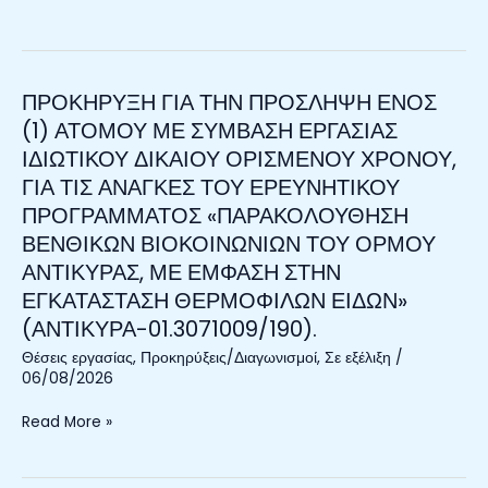
ΟΡΙΣΜΕΝΟΥ
ΧΡΟΝΟΥ,
ΓΙΑ
ΤΙΣ
ΠΡΟΚΗΡΥΞΗ ΓΙΑ ΤΗΝ ΠΡΟΣΛΗΨΗ ΕΝΟΣ
ΠΡΟΚΗΡΥΞΗ
ΑΝΑΓΚΕΣ
ΓΙΑ
(1) ΑΤΟΜΟΥ ΜΕ ΣΥΜΒΑΣΗ ΕΡΓΑΣΙΑΣ
ΤΟΥ
ΤΗΝ
ΙΔΙΩΤΙΚΟΥ ΔΙΚΑΙΟΥ ΟΡΙΣΜΕΝΟΥ ΧΡΟΝΟΥ,
ΕΡΕΥΝΗΤΙΚΟΥ
ΠΡΟΣΛΗΨΗ
ΓΙΑ ΤΙΣ ΑΝΑΓΚΕΣ ΤΟΥ ΕΡΕΥΝΗΤΙΚΟΥ
ΠΡΟΓΡΑΜΜΑΤΟΣ
ΕΝΟΣ
ΠΡΟΓΡΑΜΜΑΤΟΣ «ΠΑΡΑΚΟΛΟΥΘΗΣΗ
«DIVERSIFY4FUTURE»
(1)
ΜΕ
ΒΕΝΘΙΚΩΝ ΒΙΟΚΟΙΝΩΝΙΩΝ ΤΟΥ ΟΡΜΟΥ
ΑΤΟΜΟΥ
Κ.Ε.
ΜΕ
ΑΝΤΙΚΥΡΑΣ, ΜΕ ΕΜΦΑΣΗ ΣΤΗΝ
(03.6022601/001).
ΣΥΜΒΑΣΗ
ΕΓΚΑΤΑΣΤΑΣΗ ΘΕΡΜΟΦΙΛΩΝ ΕΙΔΩΝ»
ΕΡΓΑΣΙΑΣ
(ΑΝΤΙΚΥΡΑ-01.3071009/190).
ΙΔΙΩΤΙΚΟΥ
Θέσεις εργασίας
,
Προκηρύξεις/Διαγωνισμοί
,
Σε εξέλιξη
/
ΔΙΚΑΙΟΥ
06/08/2026
ΟΡΙΣΜΕΝΟΥ
ΧΡΟΝΟΥ,
Read More »
ΓΙΑ
ΤΙΣ
ΑΝΑΓΚΕΣ