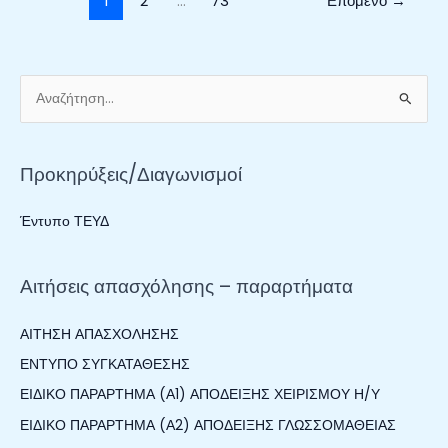
1
2
…
73
Επόμενο
→
Α
ν
α
Προκηρύξεις/Διαγωνισμοί
ζ
ή
Έντυπο ΤΕΥΔ
τ
η
Αιτήσεις απασχόλησης – παραρτήματα
σ
η
ΑΙΤΗΣΗ ΑΠΑΣΧΟΛΗΣΗΣ
γ
ΕΝΤΥΠΟ ΣΥΓΚΑΤΑΘΕΣΗΣ
ι
ΕΙΔΙΚΟ ΠΑΡΑΡΤΗΜΑ (Α1) ΑΠΟΔΕΙΞΗΣ ΧΕΙΡΙΣΜΟΥ Η/Υ
α
:
ΕΙΔΙΚΟ ΠΑΡΑΡΤΗΜΑ (Α2) ΑΠΟΔΕΙΞΗΣ ΓΛΩΣΣΟΜΑΘΕΙΑΣ