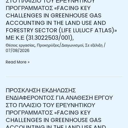
ΣΤΟ ΠΛΑΙΣΙΟ ΤΟΥ ΕΡΕΥΝΗΤΙΚΟΥ
ΓΙΑ
ΠΡΟΓΡΑΜΜΑΤΟΣ «FACING KEY
ΑΝΑΘΕΣΗ
CHALLENGES IN GREENHOUSE GAS
ΕΡΓΟΥ
ACCOUNTING IN THE LAND USE AND
ΣΤΟ
ΠΛΑΙΣΙΟ
FORESTRY SECTOR (LIFE LULUCF ATLAS)»
ΤΟΥ
ΜΕ Κ.Ε (31.3022503/001),
ΕΡΕΥΝΗΤΙΚΟΥ
Θέσεις εργασίας
,
Προκηρύξεις/Διαγωνισμοί
,
Σε εξέλιξη
/
ΠΡΟΓΡΑΜΜΑΤΟΣ
07/08/2026
«FACING
KEY
Read More »
CHALLENGES
IN
GREENHOUSE
GAS
ΠΡΟΣΚΛΗΣΗ ΕΚΔΗΛΩΣΗΣ
ΠΡΟΣΚΛΗΣΗ
ACCOUNTING
ΕΚΔΗΛΩΣΗΣ
ΕΝΔΙΑΦΕΡΟΝΤΟΣ ΓΙΑ ΑΝΑΘΕΣΗ ΕΡΓΟΥ
IN
ΕΝΔΙΑΦΕΡΟΝΤΟΣ
ΣΤΟ ΠΛΑΙΣΙΟ ΤΟΥ ΕΡΕΥΝΗΤΙΚΟΥ
THE
ΓΙΑ
LAND
ΠΡΟΓΡΑΜΜΑΤΟΣ «FACING KEY
ΑΝΑΘΕΣΗ
USE
CHALLENGES IN GREENHOUSE GAS
ΕΡΓΟΥ
AND
ACCOUNTING IN THE LAND USE AND
ΣΤΟ