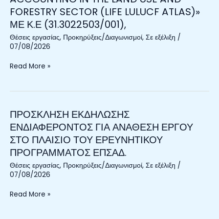
FORESTRY
ΠΛΑΙΣΙΟ
FORESTRY SECTOR (LIFE LULUCF ATLAS)»
SECTOR
ΤΟΥ
ΜΕ Κ.Ε (31.3022503/001),
(LIFE
ΕΡΕΥΝΗΤΙΚΟΥ
LULUCF
Θέσεις εργασίας
,
Προκηρύξεις/Διαγωνισμοί
,
Σε εξέλιξη
/
ΠΡΟΓΡΑΜΜΑΤΟΣ
ATLAS)»
07/08/2026
«FACING
ΜΕ
KEY
Read More »
Κ.Ε
CHALLENGES
(31.3022503/001),
IN
GREENHOUSE
GAS
ΠΡΟΣΚΛΗΣΗ ΕΚΔΗΛΩΣΗΣ
ΠΡΟΣΚΛΗΣΗ
ACCOUNTING
ΕΚΔΗΛΩΣΗΣ
ΕΝΔΙΑΦΕΡΟΝΤΟΣ ΓΙΑ ΑΝΑΘΕΣΗ ΕΡΓΟΥ
IN
ΕΝΔΙΑΦΕΡΟΝΤΟΣ
ΣΤΟ ΠΛΑΙΣΙΟ ΤΟΥ ΕΡΕΥΝΗΤΙΚΟΥ
THE
ΓΙΑ
LAND
ΠΡΟΓΡΑΜΜΑΤΟΣ ΕΠΣΑΔ.
ΑΝΑΘΕΣΗ
USE
Θέσεις εργασίας
,
Προκηρύξεις/Διαγωνισμοί
,
Σε εξέλιξη
/
ΕΡΓΟΥ
AND
07/08/2026
ΣΤΟ
FORESTRY
ΠΛΑΙΣΙΟ
SECTOR
Read More »
ΤΟΥ
(LIFE
ΕΡΕΥΝΗΤΙΚΟΥ
LULUCF