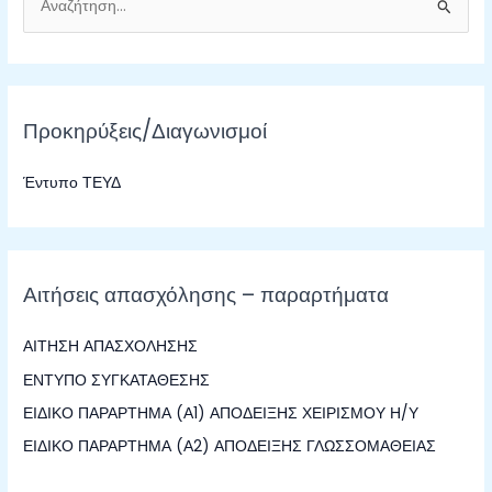
Α
ν
α
ζ
Προκηρύξεις/Διαγωνισμοί
ή
τ
Έντυπο ΤΕΥΔ
η
σ
η
γ
Αιτήσεις απασχόλησης – παραρτήματα
ι
α
ΑΙΤΗΣΗ ΑΠΑΣΧΟΛΗΣΗΣ
:
ΕΝΤΥΠΟ ΣΥΓΚΑΤΑΘΕΣΗΣ
ΕΙΔΙΚΟ ΠΑΡΑΡΤΗΜΑ (Α1) ΑΠΟΔΕΙΞΗΣ ΧΕΙΡΙΣΜΟΥ Η/Υ
ΕΙΔΙΚΟ ΠΑΡΑΡΤΗΜΑ (Α2) ΑΠΟΔΕΙΞΗΣ ΓΛΩΣΣΟΜΑΘΕΙΑΣ