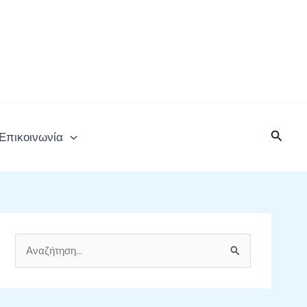
Αναζή
Επικοινωνία
Α
ν
α