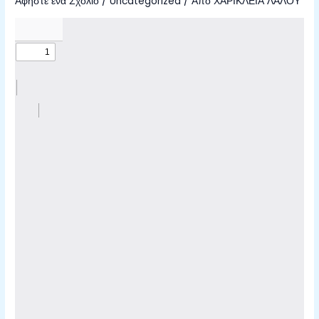
Αφήστε ένα Σχόλιο
/
Uncategorized
/ Από
ΧΑΡΙΚΛΕΙΑ ΛΑΛΟΥ