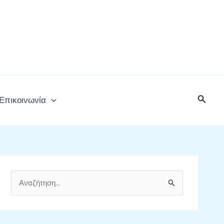
Αναζή
Επικοινωνία
Α
ν
α