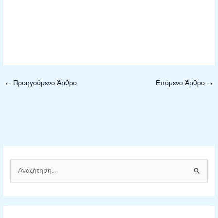
←
Προηγούμενο Άρθρο
Επόμενο Άρθρο
→
Α
ν
α
ζ