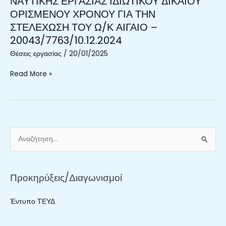
ΝΑΥΤΙΚΗΣ ΕΡΓΑΣΙΑΣ ΙΔΙΩΤΙΚΟΥ ΔΙΚΑΙΟΥ
ΓΙΑ
ΟΡΙΣΜΕΝΟΥ ΧΡΟΝΟΥ ΓΙΑ ΤΗΝ
ΤΗΝ
ΣΤΕΛΕΧΩΣΗ ΤΟΥ Ω/Κ ΑΙΓΑΙΟ –
ΠΡΟΣΛΗΨΗ
20043/7763/10.12.2024
ΝΑΥΤΗ
Ε.Ν.,
Θέσεις εργασίας
/
20/01/2025
ΜΕ
ΣΥΜΒΑΣΗ
Read More »
ΝΑΥΤΙΚΗΣ
ΕΡΓΑΣΙΑΣ
ΙΔΙΩΤΙΚΟΥ
ΔΙΚΑΙΟΥ
ΟΡΙΣΜΕΝΟΥ
ΧΡΟΝΟΥ
Α
ΓΙΑ
ν
ΤΗΝ
α
ΣΤΕΛΕΧΩΣΗ
Προκηρύξεις/Διαγωνισμοί
ζ
ΤΟΥ
Ω/
ή
Έντυπο ΤΕΥΔ
Κ
τ
ΑΙΓΑΙΟ
η